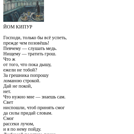
ЙОМ КИПУР
Господи, только бы всё успеть,
прежде чем позовёшь!
Певчему — слушать медь.
Нищему — тратить грош.
Что ж
от того, что пока дышу,
ежели не тобой?
За грешника попрошу
ломаною строкой.
Дай не покой,
нет.
Что нужно мне — знаешь сам.
Свет
ниспошли, чтоб принять смог
да силы придай словам.
Смог
рассеки лучом,
и я по нему пойду.