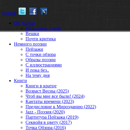
English
Об Авторе
Нескромно о себе
Вешки
Почти критика
Немного поэзии
Пейзажи
С точки обзора
Образы поэзии
С иллюстрациями
И пока без..
На тему дня
Книги
Книги в кратце
Возраст Весны (2025)
Чтоб вы мне все были! (2024)
Кантаты времени (2023)
Предисловие к Мирозданию (2022)
Jazz - Поэзия (2020)
Партитура Пейзажа (2019)
Секвойя в цвету (2017)
Точка Обзора (2016)