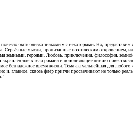
не повезло быть близко знакомым с некоторыми. Но, предлставим
та. Серьёзные мысли, пронизанные поэтическим откровением, и
мя земными, героями. Любовь, приключения, философия, земной
 вкраплённые в тело романа и дополняющие линию повествован
амое безнадежное время жизни. Тема актуальнейшая для любого ч
но и, главное, сквозь флёр притчи просвечивают не только реаль
ы."