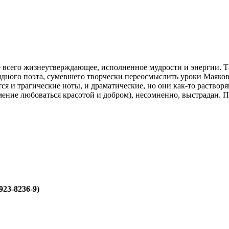
 всего жизнеутверждающее, исполненное мудрости и энергии. Та
дного поэта, сумевшего творчески переосмыслить уроки Маяковс
тся и трагические ноты, и драматические, но они как-то раств
ение любоваться красотой и добром), несомненно, выстрадан. П
7923-8236-9)